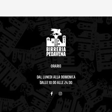
ORARIO
DAL LUNEDI ALLA DOMENICA
DALLE 10:00 ALLE 24:00
F
I
a
n
c
s
e
t
b
a
o
g