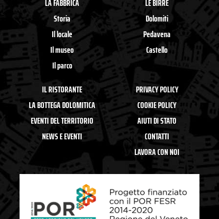
LA FABBRICA
LE BIRRE
o
r
k
a
Storia
Dolomiti
-
m
f
Il locale
Pedavena
Il museo
Castello
Il parco
IL RISTORANTE
PRIVACY POLICY
LA BOTTEGA DOLOMITICA
COOKIE POLICY
EVENTI DEL TERRITORIO
AIUTI DI STATO
NEWS E EVENTI
CONTATTI
LAVORA CON NOI