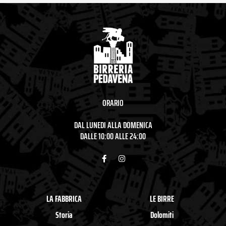
ORARIO
DAL LUNEDI ALLA DOMENICA
DALLE 10:00 ALLE 24:00
F
I
a
n
c
s
e
t
b
a
o
g
LA FABBRICA
LE BIRRE
o
r
k
a
Storia
Dolomiti
-
m
f